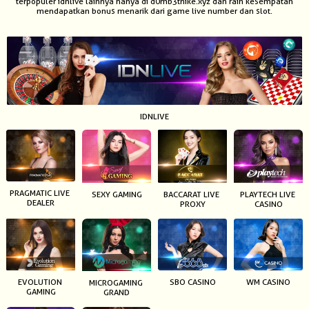
terpopuler idnlive lainnya hanya di d0mb3tnike.xyz dan raih kesempatan
mendapatkan bonus menarik dari game live number dan slot.
NEW
TANGKAS
RTP
DEPOSIT
WITHDRAW
IDNLIVE
PROMOSI
DOWNLOAD APLIKASI
PRAGMATIC LIVE 
SEXY GAMING
BACCARAT LIVE 
PLAYTECH LIVE 
REFERRAL
DEALER
PROXY
CASINO
JACKPOT
VIP MEMBER
EVOLUTION 
SBO CASINO
WM CASINO
MICROGAMING 
GAMING
GRAND
HUBUNGI KAMI