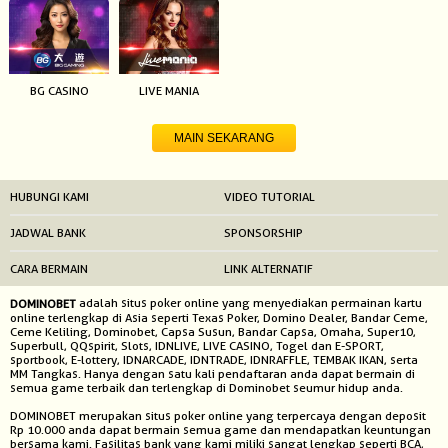
© Copyright 2026 d0mb3tnike.xyz - All right reserved | 18+
BG CASINO
LIVE MANIA
MAIN SEKARANG
HUBUNGI KAMI
VIDEO TUTORIAL
JADWAL BANK
SPONSORSHIP
CARA BERMAIN
LINK ALTERNATIF
adalah situs poker online yang menyediakan permainan kartu
DOMINOBET
online terlengkap di Asia seperti Texas Poker, Domino Dealer, Bandar Ceme,
Ceme Keliling, Dominobet, Capsa Susun, Bandar Capsa, Omaha, Super10,
Superbull, QQspirit, Slots, IDNLIVE, LIVE CASINO, Togel dan E-SPORT,
sportbook, E-lottery, IDNARCADE, IDNTRADE, IDNRAFFLE, TEMBAK IKAN, serta
MM Tangkas. Hanya dengan satu kali pendaftaran anda dapat bermain di
semua game terbaik dan terlengkap di Dominobet seumur hidup anda.
DOMINOBET merupakan situs poker online yang terpercaya dengan deposit
Rp 10.000 anda dapat bermain semua game dan mendapatkan keuntungan
bersama kami. Fasilitas bank yang kami miliki sangat lengkap seperti BCA,